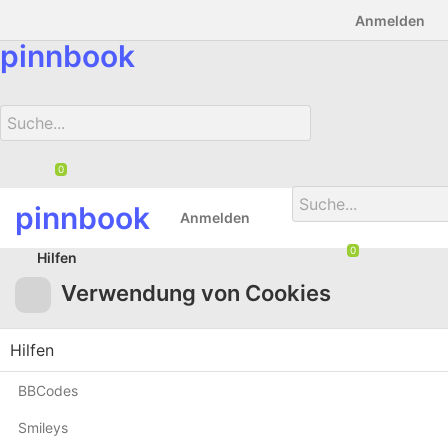
Anmelden
pinnbook
pinnbook
Downlods
Foren
Chat
Anmelden
0
Hilfen
Verwendung von Cookies
Hilfen
BBCodes
Smileys