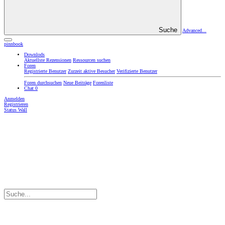
Suche
Advanced...
pinnbook
Downlods
Aktuellste Rezensionen
Ressourcen suchen
Foren
Registrierte Benutzer
Zurzeit aktive Besucher
Verifizierte Benutzer
Foren durchsuchen
Neue Beiträge
Forenliste
Chat
0
Anmelden
Registrieren
Status Wall