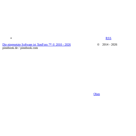
RSS
Die eingesetzte Software ist XenForo ™
© 2010 - 2026
© 2014 - 2026
pinnbook.de / pinnbook.com
Oben