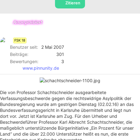
e
m
h
Zitieren
n
S
w
s
t
o
t
a
r
Anonymisiert
a
r
t
r
t
e
t
FSK 18
e
Benutzer seit
2 Mai 2007
r
Beiträge
301
Bewertungen
3
www.pinnunity.de
Die von Professor Schachtschneider ausgearbeitete
Verfassungsbeschwerde gegen die rechtswidrige Asylpolitik der
Bundesregierung wurde am gestrigen Dienstag (02.02.16) an das
Bundesverfassungsgericht in Karlsruhe übermittelt und liegt nun
dort vor. Jetzt ist Karlsruhe am Zug. Für den Urheber und
Beschwerdeführer Professor Karl Albrecht Schachtschneider, die
maßgeblich unterstützende Bürgerinitiative „Ein Prozent für unser
Land“ und die über 22.000 Unterstützer heißt es nun, die erste
Entscheidung aus Karlsruhe abzuwarten.