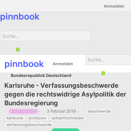
Anmelden
pinnbook
pinnbook
Downlods
Foren
Chat
Anmelden
0
Bundesrepublick Deutschland
Karlsruhe - Verfassungsbeschwerde
gegen die rechtswidrige Asylpolitik der
Bundesregierung
T
D
S
Anonymisiert
3 Februar 2016
beschwerde
h
a
t
karlsruhe
professor
schachtschneider
e
t
i
verfassungsbeschwerde
m
u
c